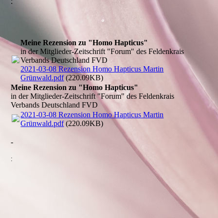
:
Meine Rezension zu "Homo Hapticus"
in der Mitglieder-Zeitschrift "Forum" des Feldenkrais
Verbands Deutschland FVD
2021-03-08 Rezension Homo Hapticus Martin
Grünwald.pdf
(220.09KB)
Meine Rezension zu "Homo Hapticus"
in der Mitglieder-Zeitschrift "Forum" des Feldenkrais
Verbands Deutschland FVD
2021-03-08 Rezension Homo Hapticus Martin
Grünwald.pdf
(220.09KB)
-
: