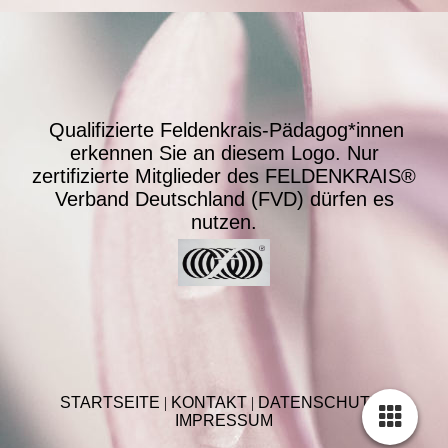
Qualifizierte Feldenkrais-Pädagog*innen
erkennen Sie an diesem Logo.
Nur
zertifizierte Mitglieder des FELDENKRAIS®
Verband Deutschland (FVD) dürfen es
nutzen.
STARTSEITE
|
KONTAKT
|
DATEN­SCHUTZ |
IMPRESSUM