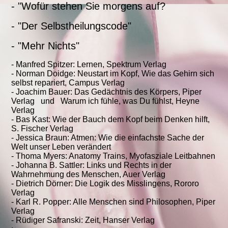
- "Wofür stehen Sie morgens auf?
- "Der Selbstheilungscode"
- "Mehr Nichts"
- Manfred Spitzer: Lernen, Spektrum Verlag
- Norman Doidge: Neustart im Kopf, Wie das Gehirn sich
selbst repariert, Campus Verlag
- Joachim Bauer: Das Gedächtnis des Körpers, Piper
Verlag und Warum ich fühle, was Du fühlst, Heyne
Verlag
- Bas Kast: Wie der Bauch dem Kopf beim Denken hilft,
S. Fischer Verlag
- Jessica Braun: Atmen: Wie die einfachste Sache der
Welt unser Leben verändert
- Thoma Myers: Anatomy Trains, Myofasziale Leitbahnen
- Johanna B. Sattler: Links und Rechts in der
Wahrnehmung des Menschen, Auer Verlag
- Dietrich Dörner: Die Logik des Misslingens, Rororo
Verlag
- Karl R. Popper: Alle Menschen sind Philosophen, Piper
Verlag
- Rüdiger Safranski: Zeit, Hanser Verlag